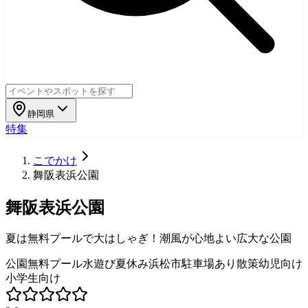
静岡県
特集
こでかけ
舞阪表浜公園
舞阪表浜公園
夏は無料プールで大はしゃぎ！潮風が心地よい広大な公園
公園
無料
プール
水遊び
夏休み
浜松市
駐車場あり
散策
幼児向け
小学生向け