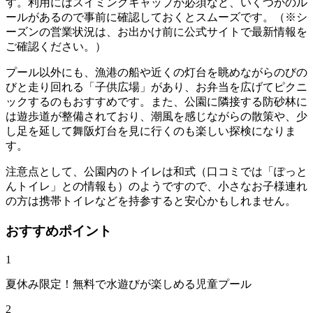
す。利用にはスイミングキャップが必須など、いくつかのル
ールがあるので事前に確認しておくとスムーズです。（※シ
ーズンの営業状況は、お出かけ前に公式サイトで最新情報を
ご確認ください。）
プール以外にも、漁港の船や近くの灯台を眺めながらのびの
びと走り回れる「子供広場」があり、お弁当を広げてピクニ
ックするのもおすすめです。また、公園に隣接する防砂林に
は遊歩道が整備されており、潮風を感じながらの散策や、少
し足を延して舞阪灯台を見に行くのも楽しい探検になりま
す。
注意点として、公園内のトイレは和式（口コミでは「ぽっと
んトイレ」との情報も）のようですので、小さなお子様連れ
の方は携帯トイレなどを持参すると安心かもしれません。
おすすめポイント
1
夏休み限定！無料で水遊びが楽しめる児童プール
2