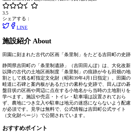
3.5
シェアする：
LINE
施設紹介
About
田園に刻まれた古代の区画「条里制」をたどる吉田町の史跡
静岡県吉田町の「条里制遺跡」（吉田田んぼ）は、大化改新
以降の古代の土地区画制度「条里制」の痕跡が今も田畑の地
割として残る町指定文化財（昭和39年4月1日指定）。田園の
畦道に石碑と案内板があるだけの素朴な史跡で、田んぼの碁
盤目状の区画や周辺に点在する小地名から当時の土地割りを
学べます。施設や売店・トイレ・駐車場は設置されておら
ず、農地につき立入や駐車は地元の迷惑にならないよう配慮
が必須です。見学は無料で、公式情報は吉田町公式サイト
（文化財ページ）で公開されています。
おすすめポイント