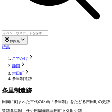
静岡県
特集
こでかけ
静岡
吉田町
条里制遺跡
条里制遺跡
田園に刻まれた古代の区画「条里制」をたどる吉田町の史跡
遺跡
条里制
古代史
田園
無料
吉田町
文化財
史跡