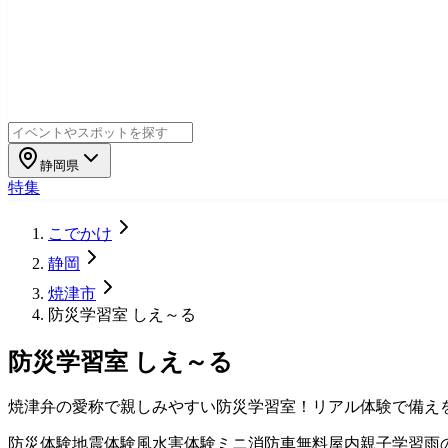
静岡県
特集
こでかけ
静岡
焼津市
防災学習室 しえ～る
防災学習室 しえ～る
焼津弁の愛称で親しみやすい防災学習室！リアル体験で備え
防災体験
地震体験
風水害体験
ミニ消防車
無料
屋内
親子学習
雨