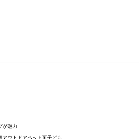
びが魅力
観
アウトドア
ペット可
子ども