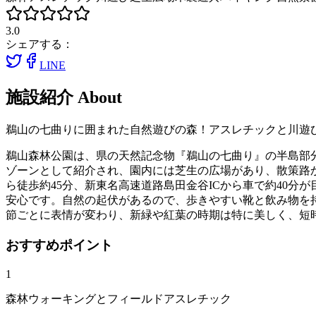
3.0
シェアする：
LINE
施設紹介
About
鵜山の七曲りに囲まれた自然遊びの森！アスレチックと川遊
鵜山森林公園は、県の天然記念物『鵜山の七曲り』の半島部
ゾーンとして紹介され、園内には芝生の広場があり、散策路
ら徒歩約45分、新東名高速道路島田金谷ICから車で約40
安心です。自然の起伏があるので、歩きやすい靴と飲み物を
節ごとに表情が変わり、新緑や紅葉の時期は特に美しく、短
おすすめポイント
1
森林ウォーキングとフィールドアスレチック