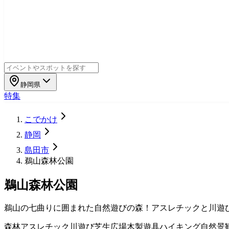
静岡県
特集
こでかけ
静岡
島田市
鵜山森林公園
鵜山森林公園
鵜山の七曲りに囲まれた自然遊びの森！アスレチックと川遊
森林
アスレチック
川遊び
芝生広場
木製遊具
ハイキング
自然景