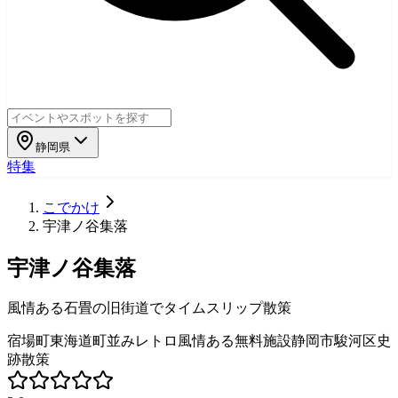
静岡県
特集
こでかけ
宇津ノ谷集落
宇津ノ谷集落
風情ある石畳の旧街道でタイムスリップ散策
宿場町
東海道
町並み
レトロ
風情ある
無料施設
静岡市
駿河区
史
跡
散策