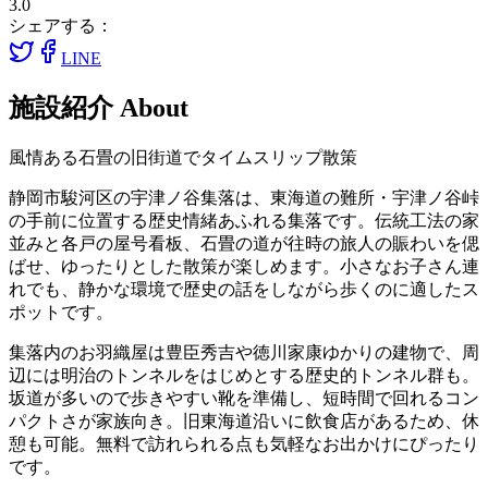
3.0
シェアする：
LINE
施設紹介
About
風情ある石畳の旧街道でタイムスリップ散策
静岡市駿河区の宇津ノ谷集落は、東海道の難所・宇津ノ谷峠
の手前に位置する歴史情緒あふれる集落です。伝統工法の家
並みと各戸の屋号看板、石畳の道が往時の旅人の賑わいを偲
ばせ、ゆったりとした散策が楽しめます。小さなお子さん連
れでも、静かな環境で歴史の話をしながら歩くのに適したス
ポットです。
集落内のお羽織屋は豊臣秀吉や徳川家康ゆかりの建物で、周
辺には明治のトンネルをはじめとする歴史的トンネル群も。
坂道が多いので歩きやすい靴を準備し、短時間で回れるコン
パクトさが家族向き。旧東海道沿いに飲食店があるため、休
憩も可能。無料で訪れられる点も気軽なお出かけにぴったり
です。