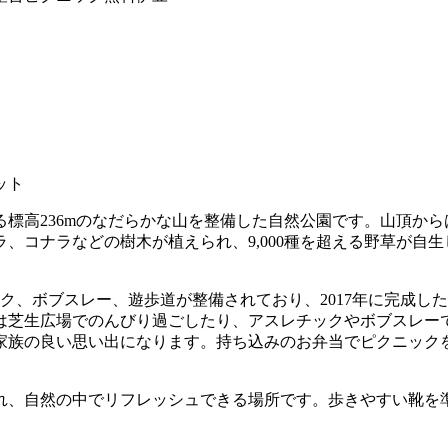
ット
標高236mのなだらかな山を整備した自然公園です。山頂か
、コナラなどの樹木が植えられ、9,000種を超える野草が自
ック、ボブスレー、遊歩道が整備されており、2017年に完成
は芝生広場でのんびり過ごしたり、アスレチックやボブスレー
家族の良い思い出になります。持ち込みのお弁当でピクニック
れ、自然の中でリフレッシュできる場所です。歩きやすい靴を