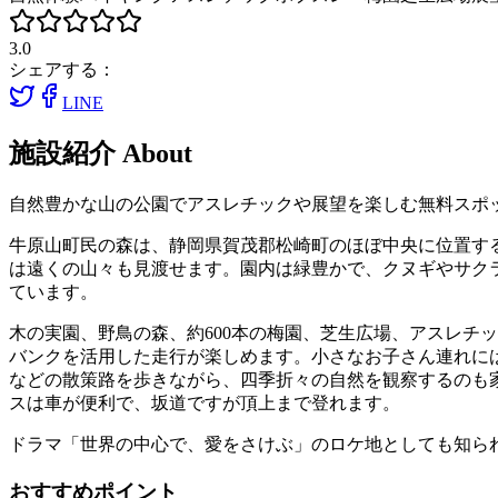
3.0
シェアする：
LINE
施設紹介
About
自然豊かな山の公園でアスレチックや展望を楽しむ無料スポ
牛原山町民の森は、静岡県賀茂郡松崎町のほぼ中央に位置する
は遠くの山々も見渡せます。園内は緑豊かで、クヌギやサクラ
ています。
木の実園、野鳥の森、約600本の梅園、芝生広場、アスレチ
バンクを活用した走行が楽しめます。小さなお子さん連れに
などの散策路を歩きながら、四季折々の自然を観察するのも
スは車が便利で、坂道ですが頂上まで登れます。
ドラマ「世界の中心で、愛をさけぶ」のロケ地としても知ら
おすすめポイント