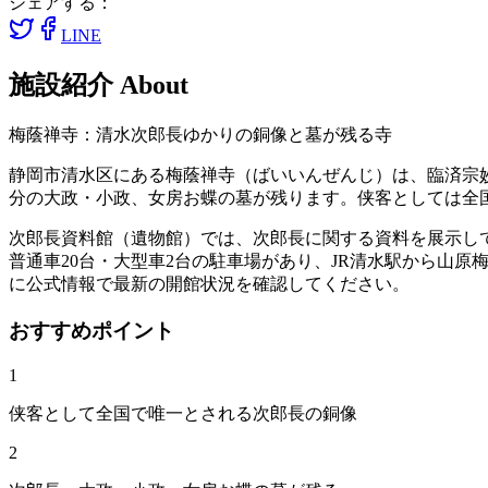
シェアする：
LINE
施設紹介
About
梅蔭禅寺：清水次郎長ゆかりの銅像と墓が残る寺
静岡市清水区にある梅蔭禅寺（ばいいんぜんじ）は、臨済宗
分の大政・小政、女房お蝶の墓が残ります。侠客としては全
次郎長資料館（遺物館）では、次郎長に関する資料を展示していま
普通車20台・大型車2台の駐車場があり、JR清水駅から山原
に公式情報で最新の開館状況を確認してください。
おすすめポイント
1
侠客として全国で唯一とされる次郎長の銅像
2