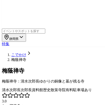
静岡県
特集
こでかけ
梅蔭禅寺
梅蔭禅寺
梅蔭禅寺：清水次郎長ゆかりの銅像と墓が残る寺
清水次郎長
次郎長資料館
歴史散策
寺院
有料
駐車場あり
3.0