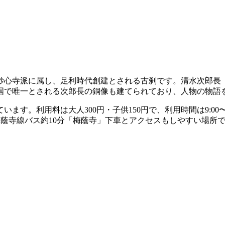
妙心寺派に属し、足利時代創建とされる古刹です。清水次郎長
国で唯一とされる次郎長の銅像も建てられており、人物の物語
す。利用料は大人300円・子供150円で、利用時間は9:00
梅蔭寺線バス約10分「梅蔭寺」下車とアクセスもしやすい場所で