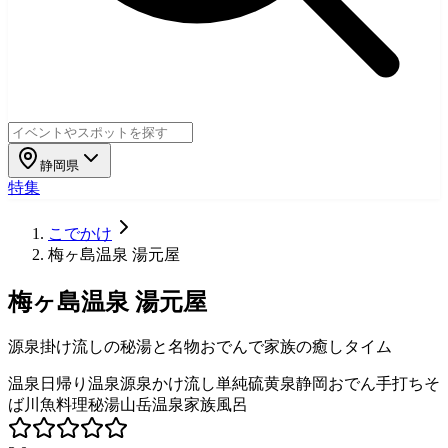
静岡県
特集
こでかけ
梅ヶ島温泉 湯元屋
梅ヶ島温泉 湯元屋
源泉掛け流しの秘湯と名物おでんで家族の癒しタイム
温泉
日帰り温泉
源泉かけ流し
単純硫黄泉
静岡おでん
手打ちそ
ば
川魚料理
秘湯
山岳温泉
家族風呂