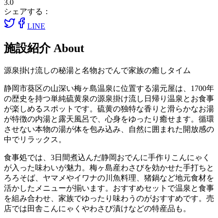
3.0
シェアする：
LINE
施設紹介
About
源泉掛け流しの秘湯と名物おでんで家族の癒しタイム
静岡市葵区の山深い梅ヶ島温泉に位置する湯元屋は、1700年
の歴史を持つ単純硫黄泉の源泉掛け流し日帰り温泉とお食事
が楽しめるスポットです。硫黄の独特な香りと滑らかなお湯
が特徴の内湯と露天風呂で、心身をゆったり癒せます。循環
させない本物の湯が体を包み込み、自然に囲まれた開放感の
中でリラックス。
食事処では、3日間煮込んだ静岡おでんに手作りこんにゃく
が入った味わいが魅力。梅ヶ島産わさびを効かせた手打ちと
ろろそば、ヤマメやイワナの川魚料理、猪鍋など地元食材を
活かしたメニューが揃います。おすすめセットで温泉と食事
を組み合わせ、家族でゆったり味わうのがおすすめです。売
店では田舎こんにゃくやわさび漬けなどの特産品も。