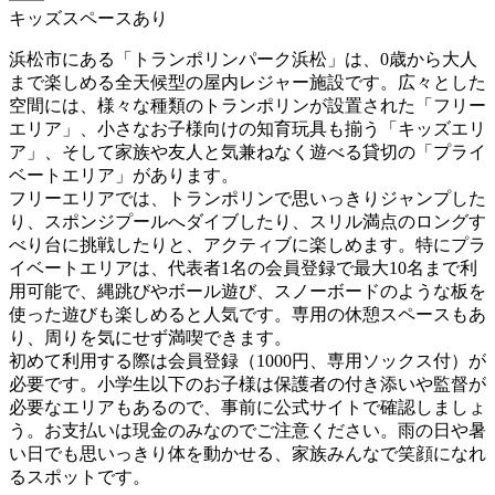
キッズスペースあり
浜松市にある「トランポリンパーク浜松」は、0歳から大人
まで楽しめる全天候型の屋内レジャー施設です。広々とした
空間には、様々な種類のトランポリンが設置された「フリー
エリア」、小さなお子様向けの知育玩具も揃う「キッズエリ
ア」、そして家族や友人と気兼ねなく遊べる貸切の「プライ
ベートエリア」があります。
フリーエリアでは、トランポリンで思いっきりジャンプした
り、スポンジプールへダイブしたり、スリル満点のロングす
べり台に挑戦したりと、アクティブに楽しめます。特にプラ
イベートエリアは、代表者1名の会員登録で最大10名まで利
用可能で、縄跳びやボール遊び、スノーボードのような板を
使った遊びも楽しめると人気です。専用の休憩スペースもあ
り、周りを気にせず満喫できます。
初めて利用する際は会員登録（1000円、専用ソックス付）が
必要です。小学生以下のお子様は保護者の付き添いや監督が
必要なエリアもあるので、事前に公式サイトで確認しましょ
う。お支払いは現金のみなのでご注意ください。雨の日や暑
い日でも思いっきり体を動かせる、家族みんなで笑顔になれ
るスポットです。