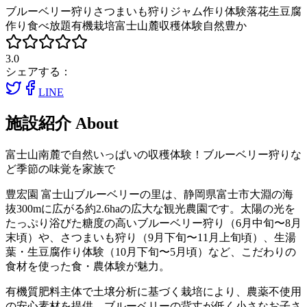
ブルーベリー狩り
さつまいも狩り
ジャム作り体験
落花生
豆腐
作り
食べ放題
有機栽培
富士山麓
収穫体験
自然豊か
3.0
シェアする：
LINE
施設紹介
About
富士山南麓で自然いっぱいの収穫体験！ブルーベリー狩りな
ど季節の味覚を家族で
豊宏園 富士山ブルーベリーの里は、静岡県富士市大淵の海
抜300mに広がる約2.6haの広大な観光農園です。太陽の光を
たっぷり浴びた糖度の高いブルーベリー狩り（6月中旬〜8月
末頃）や、さつまいも狩り（9月下旬〜11月上旬頃）、生湯
葉・生豆腐作り体験（10月下旬〜5月頃）など、こだわりの
食材を使った食・農体験が魅力。
有機質肥料主体で土壌分析に基づく栽培により、農薬不使用
の安心素材を提供。ブルーベリーの背丈が低く小さなお子さ