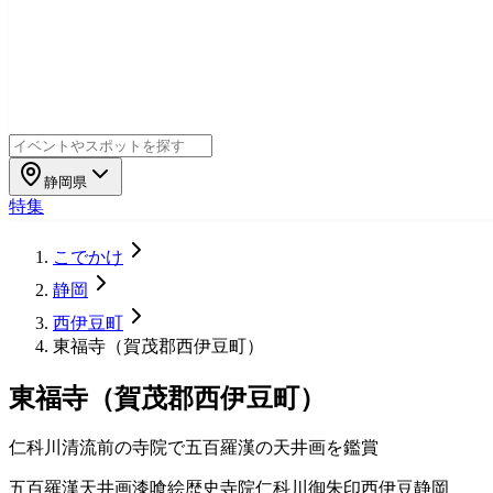
静岡県
特集
こでかけ
静岡
西伊豆町
東福寺（賀茂郡西伊豆町）
東福寺（賀茂郡西伊豆町）
仁科川清流前の寺院で五百羅漢の天井画を鑑賞
五百羅漢
天井画
漆喰絵
歴史寺院
仁科川
御朱印
西伊豆
静岡