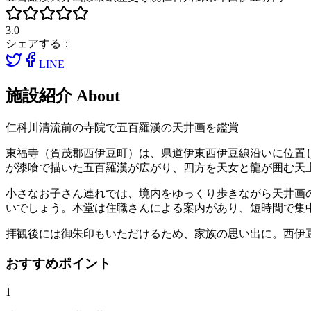
3.0
シェアする：
LINE
施設紹介
About
仁科川清流前の寺院で五百羅漢の天井画を鑑賞
東福寺（賀茂郡西伊豆町）は、県道伊東西伊豆線沿いに位置
が漆喰で描いた五百羅漢が広がり、四方を天女と龍が囲む天
小さなお子さん連れでは、境内をゆっくり歩きながら天井画
いでしょう。本堂は住職さんによる案内があり、短時間で集
拝観後には御朱印もいただけるため、家族の思い出に。西伊
おすすめポイント
1