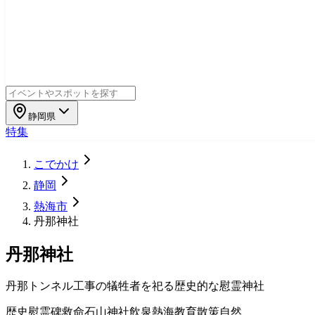
静岡県
特集
こでかけ
静岡
熱海市
丹那神社
丹那神社
丹那トンネル工事の犠牲者を祀る歴史的な慰霊神社
歴史
慰霊碑
救命石
山神社
飲泉
熱海
教育
散策
自然