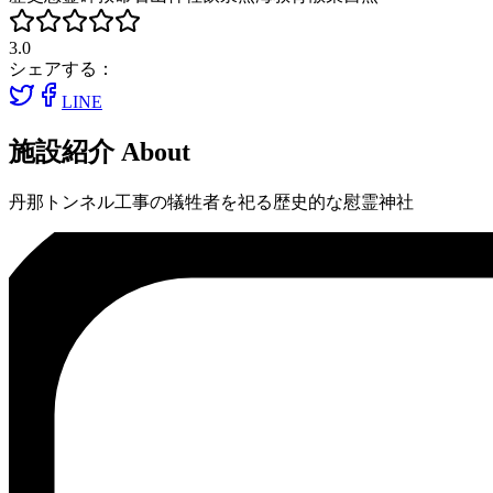
3.0
シェアする：
LINE
施設紹介
About
丹那トンネル工事の犠牲者を祀る歴史的な慰霊神社