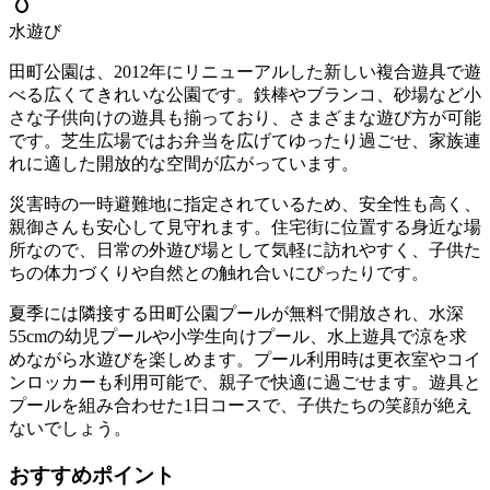
水遊び
田町公園は、2012年にリニューアルした新しい複合遊具で遊
べる広くてきれいな公園です。鉄棒やブランコ、砂場など小
さな子供向けの遊具も揃っており、さまざまな遊び方が可能
です。芝生広場ではお弁当を広げてゆったり過ごせ、家族連
れに適した開放的な空間が広がっています。
災害時の一時避難地に指定されているため、安全性も高く、
親御さんも安心して見守れます。住宅街に位置する身近な場
所なので、日常の外遊び場として気軽に訪れやすく、子供た
ちの体力づくりや自然との触れ合いにぴったりです。
夏季には隣接する田町公園プールが無料で開放され、水深
55cmの幼児プールや小学生向けプール、水上遊具で涼を求
めながら水遊びを楽しめます。プール利用時は更衣室やコイ
ンロッカーも利用可能で、親子で快適に過ごせます。遊具と
プールを組み合わせた1日コースで、子供たちの笑顔が絶え
ないでしょう。
おすすめポイント