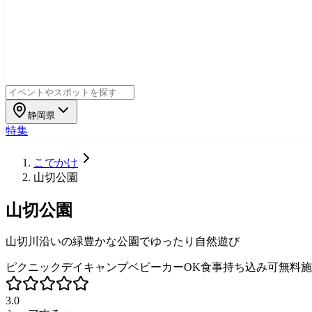
静岡県
特集
こでかけ
山切公園
山切公園
山切川沿いの緑豊かな公園でゆったり自然遊び
ピクニック
デイキャンプ
ベビーカーOK
食事持ち込み可
無料施
3.0