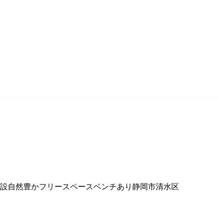
設
自然豊か
フリースペース
ベンチあり
静岡市
清水区