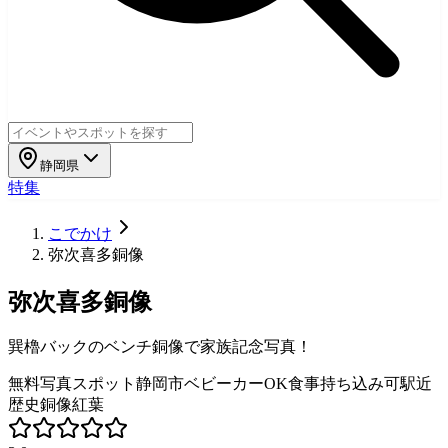
静岡県
特集
こでかけ
弥次喜多銅像
弥次喜多銅像
巽櫓バックのベンチ銅像で家族記念写真！
無料
写真スポット
静岡市
ベビーカーOK
食事持ち込み可
駅近
歴史
銅像
紅葉