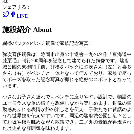
3.0
シェアする：
LINE
施設紹介
About
巽櫓バックのベンチ銅像で家族記念写真！
弥次喜多銅像は、静岡市出身の十返舎一九の名作「東海道中
膝栗毛」刊行200周年を記念して建てられた銅像です。駿府
城公園の東御門手前、巽櫓をバックに弥次さん（左）と喜多
さん（右）がベンチと一体となって佇んでおり、家族で座っ
てポーズを取った記念写真が撮れる絶好のスポットとなって
います。
小さなお子さん連れでもベンチに座りやすい設計で、物語の
ユーモラスな旅の様子を想像しながら楽しめます。銅像の躍
動感あふれる表情が旅の楽しさを伝え、子供たちに昔話のよ
うな世界観を伝えやすいです。周辺の駿府城公園は広々とし
てお堀や櫓を眺めながら散策でき、二ノ丸の景観が再現され
た歴史的な雰囲気を味わえます。