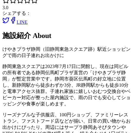
3.0
シェアする：
LINE
施設紹介
About
けやきプラザ静岡（旧静岡東急スクエア跡）駅近ショッピン
グで雨の日子連れお出かけに
静岡東急スクエアは2023年7月17日に閉館し、現在は同ビル
の所有者である静岡伝馬町プラザ直営の「けやきプラザ静
岡」が暫定営業中です。静岡市葵区伝馬町の好立地に位置
し、新静岡駅から徒歩わずか3分、JR静岡駅からも徒歩10分
と電車アクセス抜群。子連れ家族に嬉しいおむつ交換台やベ
ビーカー対応が整った屋内施設で、雨の日でも安心してショ
ッピングや食事が楽しめます。
リーズナブルな子供服店、100円ショップ、ファミリーレス
トラン、ファストフード店などが揃い、日常の買い物からお
出かけにぴったり。周辺にはサープラ静岡あそびタウンや