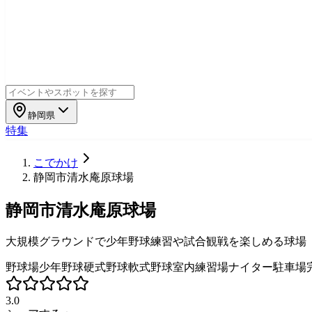
静岡県
特集
こでかけ
静岡市清水庵原球場
静岡市清水庵原球場
大規模グラウンドで少年野球練習や試合観戦を楽しめる球場
野球場
少年野球
硬式野球
軟式野球
室内練習場
ナイター
駐車場
3.0