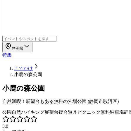
静岡県
特集
こでかけ
小鹿の森公園
小鹿の森公園
自然満喫！展望台もある無料の穴場公園 (静岡市駿河区)
公園
自然
ハイキング
展望台
複合遊具
ピクニック
無料駐車場
静
3.0