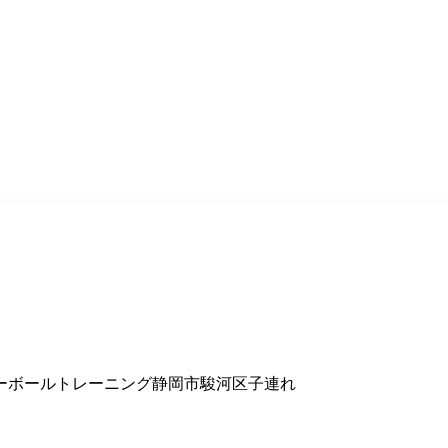
ーボール
トレーニング
静岡市
駿河区
子連れ