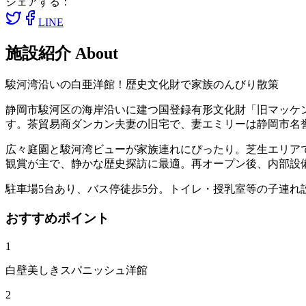
シェアする：
LINE
施設紹介
About
駿河湾沿いの白亜洋館！歴史文化財で家族のんびり散策
静岡市駿河区の海岸沿いに建つ国登録有形文化財「旧マッケン
す。茶貿易商ダンカン夫妻の旧宅で、妻エミリーは静岡市名誉
広々庭園と駿河湾ビューが家族連れにぴったり。芝生エリア
観賞が主で、静かな歴史探訪に最適。再オープン後、内部設
駐車場5台あり、バス停徒歩5分。トイレ・授乳室等の子連
おすすめポイント
1
白壁美しきスパニッシュ洋館
2