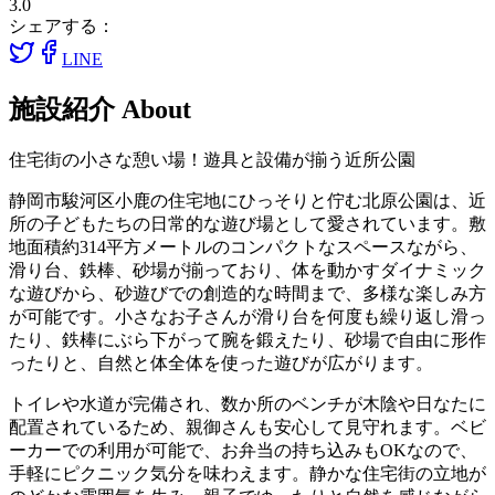
3.0
シェアする：
LINE
施設紹介
About
住宅街の小さな憩い場！遊具と設備が揃う近所公園
静岡市駿河区小鹿の住宅地にひっそりと佇む北原公園は、近
所の子どもたちの日常的な遊び場として愛されています。敷
地面積約314平方メートルのコンパクトなスペースながら、
滑り台、鉄棒、砂場が揃っており、体を動かすダイナミック
な遊びから、砂遊びでの創造的な時間まで、多様な楽しみ方
が可能です。小さなお子さんが滑り台を何度も繰り返し滑っ
たり、鉄棒にぶら下がって腕を鍛えたり、砂場で自由に形作
ったりと、自然と体全体を使った遊びが広がります。
トイレや水道が完備され、数か所のベンチが木陰や日なたに
配置されているため、親御さんも安心して見守れます。ベビ
ーカーでの利用が可能で、お弁当の持ち込みもOKなので、
手軽にピクニック気分を味わえます。静かな住宅街の立地が