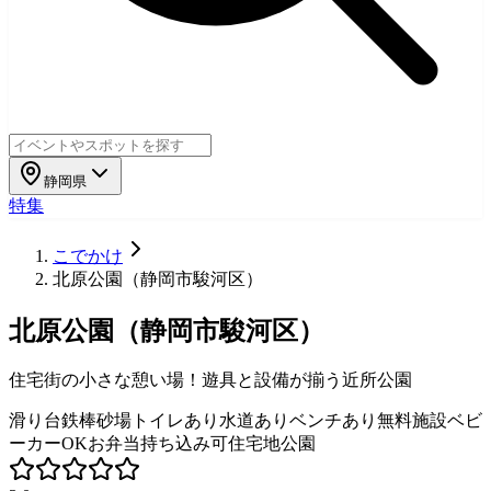
静岡県
特集
こでかけ
北原公園（静岡市駿河区）
北原公園（静岡市駿河区）
住宅街の小さな憩い場！遊具と設備が揃う近所公園
滑り台
鉄棒
砂場
トイレあり
水道あり
ベンチあり
無料施設
ベビ
ーカーOK
お弁当持ち込み可
住宅地公園