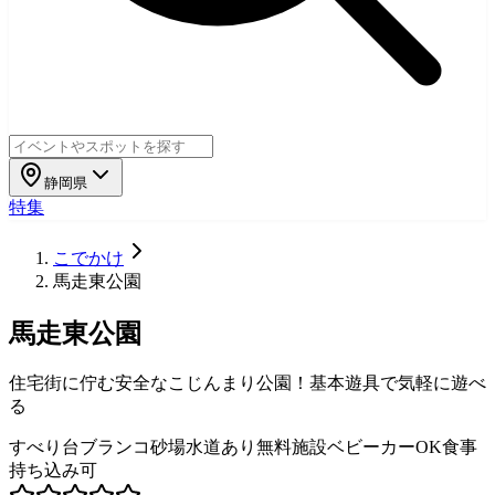
静岡県
特集
こでかけ
馬走東公園
馬走東公園
住宅街に佇む安全なこじんまり公園！基本遊具で気軽に遊べ
る
すべり台
ブランコ
砂場
水道あり
無料施設
ベビーカーOK
食事
持ち込み可