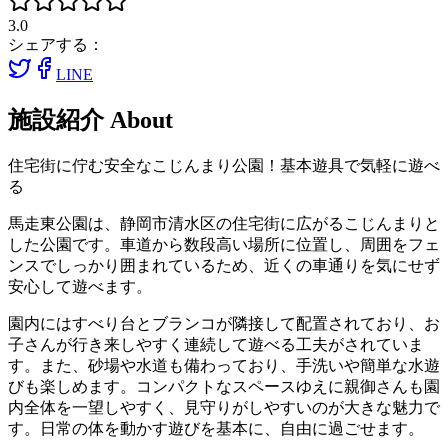
3.0
シェアする：
LINE
施設紹介
About
住宅街に佇む安全なこじんまり公園！基本遊具で気軽に遊べ
る
馬走東公園は、静岡市清水区の住宅街に広がるこじんまりと
した公園です。車道から数段高い場所に位置し、周囲をフェ
ンスでしっかり囲まれているため、近くの車通りを気にせず
安心して遊べます。
園内にはすべり台とブランコが隣接して配置されており、お
子さんが行き来しやすく連続して遊べる工夫がされていま
す。また、砂場や水道も備わっており、手洗いや簡単な水遊
びも楽しめます。コンパクトなスペースゆえに親御さんも園
内全体を一望しやすく、見守りがしやすいのが大きな魅力で
す。日常の体を動かす遊びを基本に、自由に過ごせます。