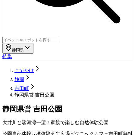
静岡県
特集
こでかけ
静岡
吉田町
静岡県営 吉田公園
静岡県営 吉田公園
大井川と駿河湾一望！家族で楽しむ自然体験公園
公園
自然体験
収穫体験
芝生広場
ピクニック
カフェ
吉田町
無料