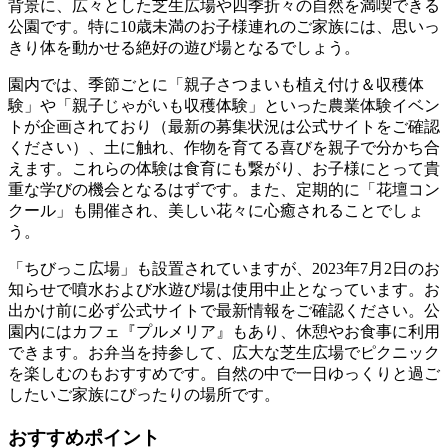
背景に、広々とした芝生広場や四季折々の自然を満喫できる
公園です。特に10歳未満のお子様連れのご家族には、思いっ
きり体を動かせる絶好の遊び場となるでしょう。
園内では、季節ごとに「親子さつまいも植え付け＆収穫体
験」や「親子じゃがいも収穫体験」といった農業体験イベン
トが企画されており（最新の募集状況は公式サイトをご確認
ください）、土に触れ、作物を育てる喜びを親子で分かち合
えます。これらの体験は食育にも繋がり、お子様にとって貴
重な学びの機会となるはずです。また、定期的に「花壇コン
クール」も開催され、美しい花々に心癒されることでしょ
う。
「ちびっこ広場」も設置されていますが、2023年7月2日のお
知らせで噴水および水遊び場は使用中止となっています。お
出かけ前に必ず公式サイトで最新情報をご確認ください。公
園内にはカフェ『プルメリア』もあり、休憩やお食事に利用
できます。お弁当を持参して、広大な芝生広場でピクニック
を楽しむのもおすすめです。自然の中で一日ゆっくりと過ご
したいご家族にぴったりの場所です。
おすすめポイント