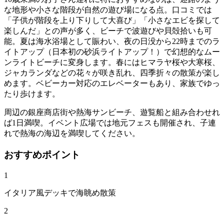
な地形や小さな階段が自然の遊び場になる点。口コミでは
「子供が階段を上り下りして大喜び」「小さなエビを探して
楽しんだ」との声が多く、ビーチで波遊びや貝殻拾いも可
能。夏は海水浴場として賑わい、夜の日没から22時までのラ
イトアップ（日本初の砂浜ライトアップ！）で幻想的なムー
ンライトビーチに変身します。春にはヒマラヤ桜や大寒桜、
ジャカランダなどの花々が咲き乱れ、四季折々の散策が楽し
めます。ベビーカー対応のエレベーターもあり、家族でゆっ
たり歩けます。
周辺の銀座商店街や熱海サンビーチ、遊覧船と組み合わせれ
ば1日満喫。イベント広場では地元フェスも開催され、子連
れで熱海の海辺を満喫してください。
おすすめポイント
1
イタリア風デッキで海眺め散策
2