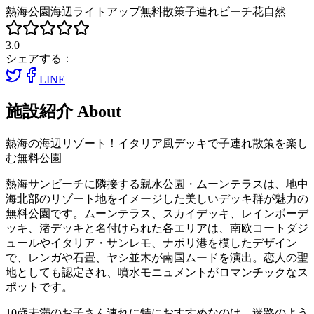
熱海
公園
海辺
ライトアップ
無料
散策
子連れ
ビーチ
花
自然
3.0
シェアする：
LINE
施設紹介
About
熱海の海辺リゾート！イタリア風デッキで子連れ散策を楽し
む無料公園
熱海サンビーチに隣接する親水公園・ムーンテラスは、地中
海北部のリゾート地をイメージした美しいデッキ群が魅力の
無料公園です。ムーンテラス、スカイデッキ、レインボーデ
ッキ、渚デッキと名付けられた各エリアは、南欧コートダジ
ュールやイタリア・サンレモ、ナポリ港を模したデザイン
で、レンガや石畳、ヤシ並木が南国ムードを演出。恋人の聖
地としても認定され、噴水モニュメントがロマンチックなス
ポットです。
10歳未満のお子さん連れに特におすすめなのは、迷路のよう