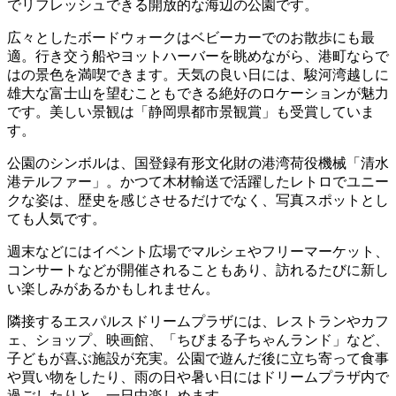
でリフレッシュできる開放的な海辺の公園です。
広々としたボードウォークはベビーカーでのお散歩にも最
適。行き交う船やヨットハーバーを眺めながら、港町ならで
はの景色を満喫できます。天気の良い日には、駿河湾越しに
雄大な富士山を望むこともできる絶好のロケーションが魅力
です。美しい景観は「静岡県都市景観賞」も受賞していま
す。
公園のシンボルは、国登録有形文化財の港湾荷役機械「清水
港テルファー」。かつて木材輸送で活躍したレトロでユニー
クな姿は、歴史を感じさせるだけでなく、写真スポットとし
ても人気です。
週末などにはイベント広場でマルシェやフリーマーケット、
コンサートなどが開催されることもあり、訪れるたびに新し
い楽しみがあるかもしれません。
隣接するエスパルスドリームプラザには、レストランやカフ
ェ、ショップ、映画館、「ちびまる子ちゃんランド」など、
子どもが喜ぶ施設が充実。公園で遊んだ後に立ち寄って食事
や買い物をしたり、雨の日や暑い日にはドリームプラザ内で
過ごしたりと、一日中楽しめます。