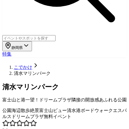
静岡県
特集
こでかけ
清水マリンパーク
清水マリンパーク
富士山と港一望！ドリームプラザ隣接の開放感あふれる公園
公園
海辺
散歩
絶景
富士山ビュー
清水港
ボードウォーク
エスパ
ルスドリームプラザ
無料
イベント