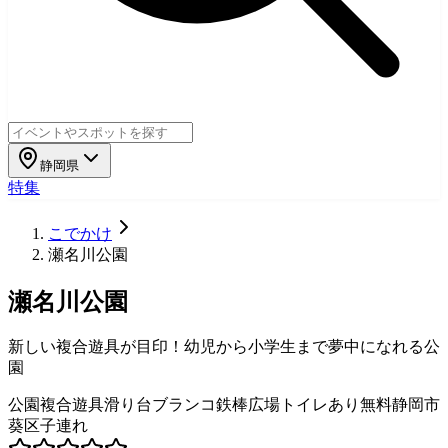
静岡県
特集
こでかけ
瀬名川公園
瀬名川公園
新しい複合遊具が目印！幼児から小学生まで夢中になれる公
園
公園
複合遊具
滑り台
ブランコ
鉄棒
広場
トイレあり
無料
静岡市
葵区
子連れ