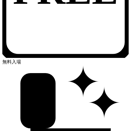
✦
無料入場
✦