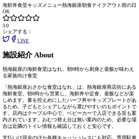
海鮮丼
食堂
キッズメニュー
熱海銀座
朝食
テイクアウト
雨の日
OK
3.0
シェアする：
LINE
施設紹介
About
熱海銀座の海鮮食堂はなれ。朝8時から刺身と釜飯が味わえ
る家族向け食堂
「熱海銀座おさかな食堂はなれ」は、熱海銀座商店街にある
海鮮食堂。朝8時から営業し、海鮮丼や定食、釜飯などが楽
しめます。量を控えめにしたハーフ丼やキッズプレートがあ
るため、子どもとシェアしながら選びやすいのもポイントで
す。店内はテーブル中心で、ベビーカーで入店できる旨も案
内されています。おむつ替え台は無い案内のため、必要な場
合は近隣のトイレ情報も確認しておくと安心です。
支払いは現金のほか各種キャッシュレスにも対応。専用駐車