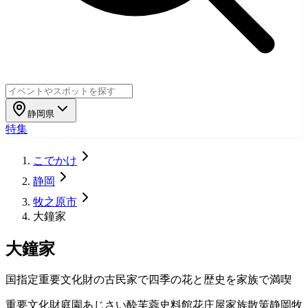
静岡県
特集
こでかけ
静岡
牧之原市
大鐘家
大鐘家
国指定重要文化財の古民家で四季の花と歴史を家族で満喫
重要文化財
庭園
あじさい
酔芙蓉
史料館
花庄屋
家族散策
静岡
牧