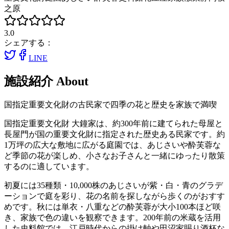
之原
3.0
シェアする：
LINE
施設紹介
About
国指定重要文化財の古民家で四季の花と歴史を家族で満喫
国指定重要文化財 大鐘家は、約300年前に建てられた母屋と
長屋門が国の重要文化財に指定された歴史ある民家です。約
1万坪の広大な敷地に広がる庭園では、あじさいや酔芙蓉な
ど季節の花が楽しめ、小さなお子さんと一緒にゆったり散策
するのに適しています。
初夏には35種類・10,000株のあじさいが紫・白・青のグラデ
ーションで庭を彩り、花の名前を探しながら歩くのがおすす
めです。秋には単衣・八重などの酔芙蓉が大小100本ほど咲
き、家族で色の違いを観察できます。200年前の米蔵を活用
した史料館では、江戸時代からの掛け軸や田沼家賜り酒杯な