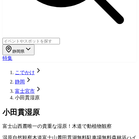
静岡県
特集
こでかけ
静岡
富士宮市
小田貫湿原
小田貫湿原
富士山西麓唯一の貴重な湿原！木道で動植物観察
湿原
自然観察
木道
富士山麓
田貫湖
無料
駐車場無料
森林浴
ハイ