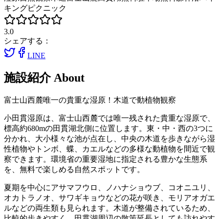
キング
ピクニック
3.0
シェアする：
LINE
施設紹介
About
富士山西麓唯一の貴重な湿原！木道で動植物観察
小田貫湿原は、富士山西麓では唯一残された貴重な湿原で、
標高約680mの田貫湖北側に位置します。東・中・西の3つに
分かれ、大小様々な池が点在し、中央の木道を歩きながら湿
性植物やトンボ、蝶、カエルなどの多様な動植物を間近で観
察できます。環境省の重要湿地に指定される豊かな生態系
を、無料で楽しめる自然スポットです。
夏期を中心にアサマフウロ、ノハナショウブ、コオニユリ、
オカトラノオ、サワギキョウなどの花が咲き、モリアオガエ
ルなどの両生類も見られます。木道が整備されているため、
比較的歩きやすく、田貫湖周辺の散策延長としても訪れやす