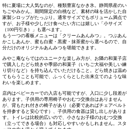
特に夏場に大人気なのが、種類豊富なかき氷。静岡県産のい
ちごやみかん、期間限定の白桃など、素材の味を活かした自
家製シロップがたっぷり。通常サイズでもボリューム満点で
すが、お子様や少しだけ食べたい方には嬉しい「小サイズ
（100円引き）」も選べます。
もう一つの看板メニューは「クリームあんみつ」。つぶあん
かこしあんか、蜜も白蜜・黒蜜・抹茶蜜から選べるので、自
分だけのオリジナルあんみつを堪能できます。
みやこ庵ならではのユニークな楽しみ方が、お隣の和菓子店
で購入したどら焼きや季節の和菓子（いちご大福や美しい練
り切りなど）を持ち込んでいただけること。どら焼きは温め
てもらうことも可能で、ふっくらとした出来立てのような味
わいを楽しめます。
店内はベビーカーでの入店も可能ですが、入口に少し段差が
あります。子供用の専用椅子やおむつ交換台はありません
が、背もたれ付きの椅子があり（必要であればチェアベルト
を持参すると安心です）、子供用の食器は貸し出しがありま
す。トイレは比較的広いので、小さなお子様のおむつ交換
（立ってできる場合）も対応しやすいかもしれません。スタ