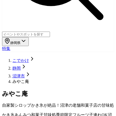
静岡県
特集
こでかけ
静岡
沼津市
みやこ庵
みやこ庵
自家製シロップかき氷が絶品！沼津の老舗和菓子店の甘味処
かき氷
あんみつ
和菓子
甘味処
季節限定
フルーツ
子連れOK
沼