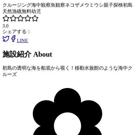
クルージング
海中観察
魚観察
ネコザメ
ウミウシ
親子探検
初島
天然漁礁
無料幼児
3.0
シェアする：
LINE
施設紹介
About
初島の透明な海を船底から覗く！移動水族館のような海中ク
ルーズ