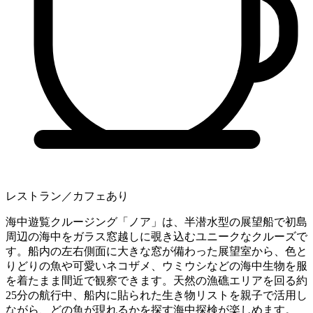
レストラン／カフェあり
海中遊覧クルージング「ノア」は、半潜水型の展望船で初島
周辺の海中をガラス窓越しに覗き込むユニークなクルーズで
す。船内の左右側面に大きな窓が備わった展望室から、色と
りどりの魚や可愛いネコザメ、ウミウシなどの海中生物を服
を着たまま間近で観察できます。天然の漁礁エリアを回る約
25分の航行中、船内に貼られた生き物リストを親子で活用し
ながら、どの魚が現れるかを探す海中探検が楽しめます。