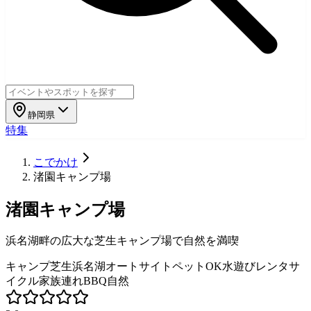
静岡県
特集
こでかけ
渚園キャンプ場
渚園キャンプ場
浜名湖畔の広大な芝生キャンプ場で自然を満喫
キャンプ
芝生
浜名湖
オートサイト
ペットOK
水遊び
レンタサ
イクル
家族連れ
BBQ
自然