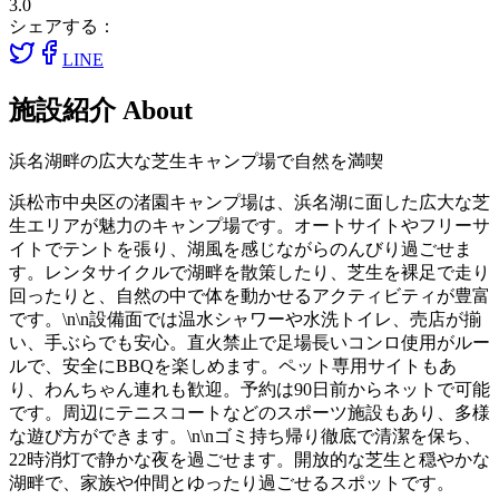
3.0
シェアする：
LINE
施設紹介
About
浜名湖畔の広大な芝生キャンプ場で自然を満喫
浜松市中央区の渚園キャンプ場は、浜名湖に面した広大な芝
生エリアが魅力のキャンプ場です。オートサイトやフリーサ
イトでテントを張り、湖風を感じながらのんびり過ごせま
す。レンタサイクルで湖畔を散策したり、芝生を裸足で走り
回ったりと、自然の中で体を動かせるアクティビティが豊富
です。\n\n設備面では温水シャワーや水洗トイレ、売店が揃
い、手ぶらでも安心。直火禁止で足場長いコンロ使用がルー
ルで、安全にBBQを楽しめます。ペット専用サイトもあ
り、わんちゃん連れも歓迎。予約は90日前からネットで可能
です。周辺にテニスコートなどのスポーツ施設もあり、多様
な遊び方ができます。\n\nゴミ持ち帰り徹底で清潔を保ち、
22時消灯で静かな夜を過ごせます。開放的な芝生と穏やかな
湖畔で、家族や仲間とゆったり過ごせるスポットです。