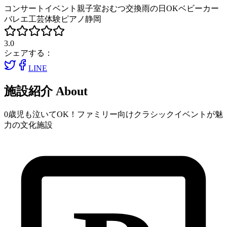
コンサート
イベント
親子室
おむつ交換
雨の日OK
ベビーカー
バレエ
工芸体験
ピアノ
静岡
3.0
シェアする：
LINE
施設紹介
About
0歳児も泣いてOK！ファミリー向けクラシックイベントが魅
力の文化施設