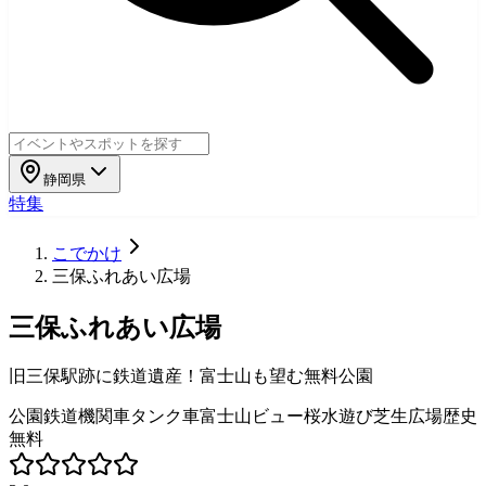
静岡県
特集
こでかけ
三保ふれあい広場
三保ふれあい広場
旧三保駅跡に鉄道遺産！富士山も望む無料公園
公園
鉄道
機関車
タンク車
富士山ビュー
桜
水遊び
芝生広場
歴史
無料