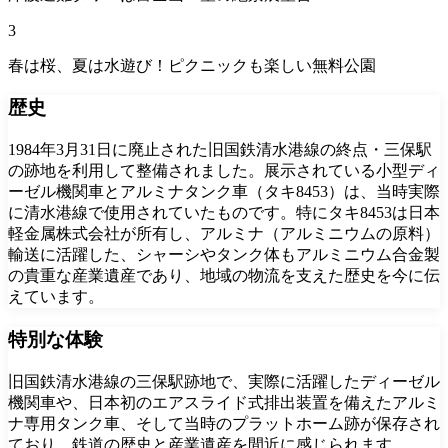
3
春は桜、夏は水遊び！ピクニックも楽しい無料公園
歴史
1984年3月31日に廃止された旧国鉄清水港線の終点・三保駅
の跡地を利用して整備されました。展示されている小型ディ
ーゼル機関車とアルミナタンク車（タキ8453）は、当時実際
に清水港線で使用されていたものです。特にタキ8453は日本
軽金属株式会社が所有し、アルミナ（アルミニウムの原料）
輸送に活躍した、シャーシやタンク体もアルミニウム合金製
の貴重な産業遺産であり、地域の物流を支えた歴史を今に伝
えています。
特別な体験
旧国鉄清水港線の三保駅跡地で、実際に活躍したディーゼル
機関車や、日本初のエアスライド式排出装置を備えたアルミ
ナ専用タンク車、そして当時のプラットホーム跡が保存され
ており、鉄道の歴史と産業遺産を間近に感じられます。