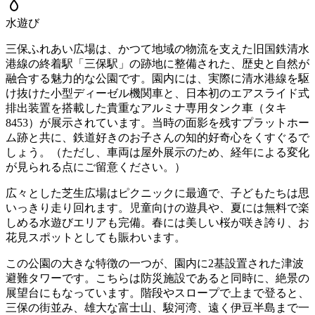
水遊び
三保ふれあい広場は、かつて地域の物流を支えた旧国鉄清水
港線の終着駅「三保駅」の跡地に整備された、歴史と自然が
融合する魅力的な公園です。園内には、実際に清水港線を駆
け抜けた小型ディーゼル機関車と、日本初のエアスライド式
排出装置を搭載した貴重なアルミナ専用タンク車（タキ
8453）が展示されています。当時の面影を残すプラットホー
ム跡と共に、鉄道好きのお子さんの知的好奇心をくすぐるで
しょう。（ただし、車両は屋外展示のため、経年による変化
が見られる点にご留意ください。）
広々とした芝生広場はピクニックに最適で、子どもたちは思
いっきり走り回れます。児童向けの遊具や、夏には無料で楽
しめる水遊びエリアも完備。春には美しい桜が咲き誇り、お
花見スポットとしても賑わいます。
この公園の大きな特徴の一つが、園内に2基設置された津波
避難タワーです。こちらは防災施設であると同時に、絶景の
展望台にもなっています。階段やスロープで上まで登ると、
三保の街並み、雄大な富士山、駿河湾、遠く伊豆半島まで一