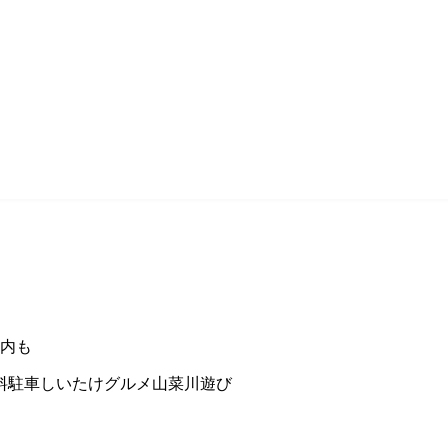
案内も
料駐車
しいたけグルメ
山菜
川遊び