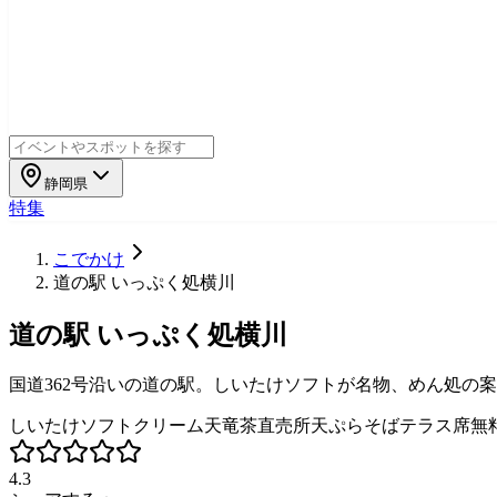
静岡県
特集
こでかけ
道の駅 いっぷく処横川
道の駅 いっぷく処横川
国道362号沿いの道の駅。しいたけソフトが名物、めん処の
しいたけ
ソフトクリーム
天竜茶
直売所
天ぷらそば
テラス席
無
4.3