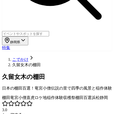
静岡県
特集
こでかけ
久留女木の棚田
久留女木の棚田
日本の棚田百選！竜宮小僧伝説の里で四季の風景と稲作体験
棚田
竜宮小僧
直虎ロケ地
稲作体験
収穫祭
棚田百選
浜松
静岡
3.0