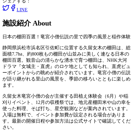
シェアする：
LINE
施設紹介
About
日本の棚田百選！竜宮小僧伝説の里で四季の風景と稲作体験
静岡県浜松市浜名区引佐町に位置する久留女木の棚田は、総
面積7.7ha、約800枚もの棚田が山並みに美しく連なる日本の
棚田百選。観音山の清らかな湧水で育つ棚田は、NHK大河
ドラマ『女城主・直虎』のロケ地としても知られ、直虎ビュ
ーポイントからの眺めが紹介されています。竜宮小僧の伝説
が語り継がれる里山の風景を、季節の移ろいとともに楽しめ
ます。
久留女木竜宮小僧の会が主催する田植え体験会（6月）や稲
刈りイベント、12月の収穫祭では、地元産棚田米や山の幸を
使った料理、そば打ち、星空観測などが案内されています。
入場は無料で、イベント参加費が設定される場合がありま
す。最新の開催日程や参加方法は公式サイトで確認してくだ
さい。