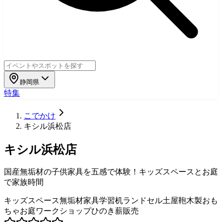
静岡県
特集
こでかけ
キシル浜松店
キシル浜松店
国産無垢材の子供家具を五感で体験！キッズスペースとお庭
で家族時間
キッズスペース
無垢材家具
学習机
ランドセル
土屋鞄
木製おも
ちゃ
お庭
ワークショップ
ひのき
薪販売