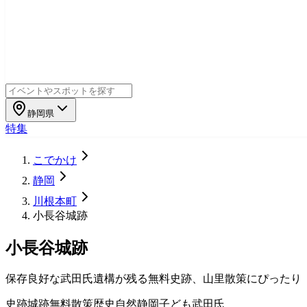
静岡県
特集
こでかけ
静岡
川根本町
小長谷城跡
小長谷城跡
保存良好な武田氏遺構が残る無料史跡、山里散策にぴったり
史跡
城跡
無料
散策
歴史
自然
静岡
子ども
武田氏