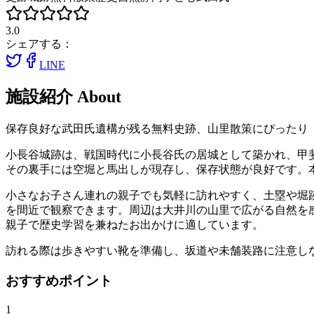
3.0
シェアする：
LINE
施設紹介
About
保存良好な武田氏遺構が残る無料史跡、山里散策にぴったり
小長谷城跡は、戦国時代に小長谷氏の居城として築かれ、甲
その裏手には空堀と馬出しが現存し、保存状態が良好です。
小さなお子さん連れの親子でも気軽に訪れやすく、土塁や堀
を間近で観察できます。周辺は大井川の山里で広がる自然を
親子で歴史学習を兼ねたお出かけに適しています。
訪れる際は歩きやすい靴を準備し、坂道や未舗装路に注意し
おすすめポイント
1