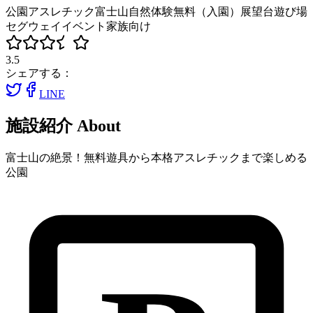
公園
アスレチック
富士山
自然体験
無料（入園）
展望台
遊び場
セグウェイ
イベント
家族向け
3.5
シェアする：
LINE
施設紹介
About
富士山の絶景！無料遊具から本格アスレチックまで楽しめる
公園