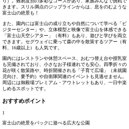
り）。難易度別の多彩なコースがあり、家族みんなで挑戦で
きます。スリル満点のジップラインからは、息をのむような
富士山の絶景も！
また、園内には富士山の成り立ちや自然について学べる「ビ
ジターセンター」や、立体模型と映像で富士山を体感できる
「富士山天空シアター」（有料）もあり、遊びと学びを両立
できます。セグウェイに乗って森の中を散策するツアー（有
料、16歳以上）も人気です。
園内にはレストランや休憩スペース、おむつ替え台や授乳室
も完備されており、小さなお子様連れでも安心。四季折々の
花が咲く散策路や、時折開催される「子育て広場」（未就園
児向け、要予約）や自衛隊関連のイベントも見逃せません。
周辺には御殿場プレミアム・アウトレットもあり、一日中楽
しめるスポットです。
おすすめポイント
1
富士山の絶景をバックに遊べる広大な公園