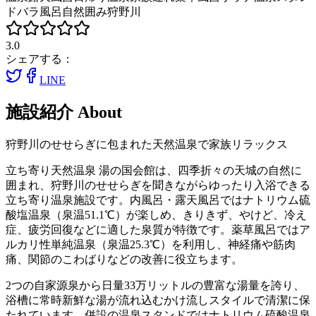
ド
バラ風呂
自然囲み
狩野川
3.0
シェアする：
LINE
施設紹介
About
狩野川のせせらぎに包まれた天然温泉で家族リラックス
立ち寄り天然温泉 湯の国会館は、四季折々の天城の自然に
囲まれ、狩野川のせせらぎを聞きながらゆったり入浴できる
立ち寄り温泉施設です。内風呂・露天風呂ではナトリウム硫
酸塩温泉（泉温51.1℃）が楽しめ、きりきず、やけど、冷え
症、疲労回復などに適した泉質が特徴です。薬草風呂ではア
ルカリ性単純温泉（泉温25.3℃）を利用し、神経痛や筋肉
痛、関節のこわばりなどの改善に役立ちます。
2つの自家源泉から日量33万リットルの豊富な湯量を誇り、
浴槽に常時新鮮な湯が流れ込むかけ流しスタイルで清潔に保
たれています。併設の温泉スタンドではナトリウム硫酸温泉