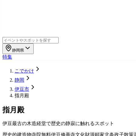
静岡県
特集
こでかけ
静岡
伊豆市
指月殿
指月殿
伊豆最古の木造経堂で歴史の静寂に触れるスポット
歴史的建造物
寺院
無料
伊豆
修善寺
文化財
源頼家
北条政子
散策