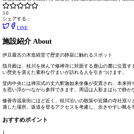
3.0
シェアする：
LINE
施設紹介
About
伊豆最古の木造経堂で歴史の静寂に触れるスポット
指月殿は、桂川を挟んで修禅寺に対面する鹿山の麓に位置す
い歴史を湛えた素朴な佇まいが訪れる人を引きつけます。
堂内中央には禅宗式の丈六釈迦如来坐像が安置され、本来持
を思い浮かべながら参拝できます。周辺は人影まばらで静か
修善寺温泉街にほど近く、桂川沿いの散策や近隣の寺社巡り
適した場所。坂道を登るアクセスを考慮し、歩きやすい靴を
おすすめポイント
1