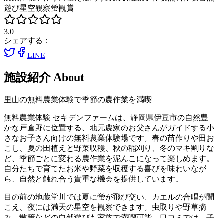
遊び
星空観察
蛍観賞
3.0
シェアする：
LINE
施設紹介
About
里山の無料農業体験で季節の農作業を満喫
無料農業体験 セキデンファームは、静岡県伊豆市の自然豊
かな戸倉野に位置する、地元農家のお父さんがガイドする小
さなお子さん向けの無料農業体験場です。春の苗作りや田お
こし、夏の田植えと野菜収穫、秋の稲刈り、冬のマキ割りな
ど、季節ごとに変わる農作業を泥んこになって楽しめます。
自分たちで育てたお米や野菜を収穫する喜びを味わいなが
ら、自然と触れ合う貴重な機会を提供しています。
目の前の地蔵堂川では夏に蛍が飛び交い、カエルの合唱が聞
こえ、夜には満天の星空を観察できます。虫取りや野草摘
み、散策などの自然遊びも家族で満喫可能。口コミでは、子