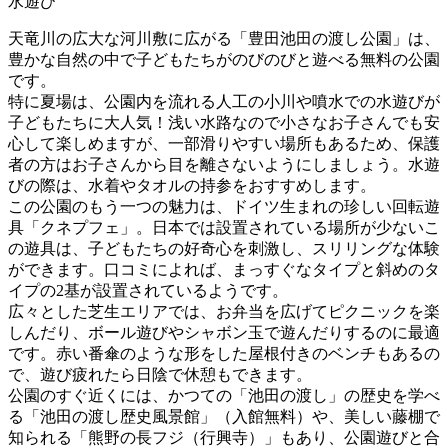
水遊び
天竜川の広大な河川敷に広がる「豊田池田の渡し公園」は、
豊かな自然の中で子どもたちがのびのびと遊べる無料の公園
です。
特に夏場は、公園内を流れる人工の小川や噴水での水遊びが
子どもたちに大人気！浅い水路なので小さなお子さんでも安
心して楽しめますが、一部滑りやすい場所もあるため、保護
者の方はお子さんから目を離さないようにしましょう。水遊
びの際は、水着やタオルの持参をおすすめします。
この公園のもう一つの魅力は、ドイツ生まれの珍しい回転遊
具「クネプフェ」。日本では設置されている場所が少ないこ
の遊具は、子どもたちの好奇心を刺激し、スリリングな体験
ができます。口コミによれば、まっすぐなタイプと斜めのタ
イプの2基が設置されているようです。
広々とした芝生エリアでは、お弁当を広げてピクニックを楽
しんだり、ボール遊びやシャボン玉で遊んだりするのに最適
です。赤い番傘のような形をした屋根付きのベンチもあるの
で、遊び疲れたら日陰で休憩もできます。
公園のすぐ近くには、かつての「池田の渡し」の歴史を学べ
る「池田の渡し歴史風景館」（入館無料）や、美しい藤棚で
知られる「熊野の長フジ（行興寺）」もあり、公園遊びと合