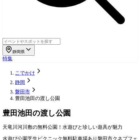
静岡県
特集
こでかけ
静岡
磐田市
豊田池田の渡し公園
豊田池田の渡し公園
天竜川河川敷の無料公園！水遊びと珍しい遊具が魅力
水遊び
公園
芝生
ピクニック
無料
駐車場あり
磐田市
クネプフェ