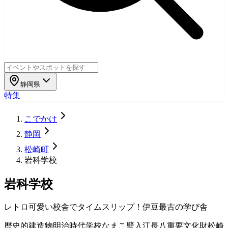
静岡県
特集
こでかけ
静岡
松崎町
岩科学校
岩科学校
レトロ可愛い校舎でタイムスリップ！伊豆最古の学び舎
歴史的建造物
明治時代
学校
なまこ壁
入江長八
重要文化財
松崎