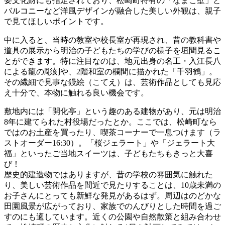
要文化財にも指定されており、松崎町特有の「なまこ壁」と
バルコニーなど洋風デザインが融合した美しい外観は、親子
で見てほしいポイントです。
中に入ると、当時の教室や校長室が再現され、昔の教科書や
道具の展示から明治の子どもたちの学びの様子を垣間見るこ
とができます。特に注目なのは、地元出身の名工・入江長八
による龍の彫刻や、2階和室の欄間に描かれた「千羽鶴」。
その繊細で見事な鏝絵（こてえ）は、芸術作品としても見応
え十分で、本物に触れる良い機会です。
敷地内には「開化亭」という趣のある建物があり、元は明治
8年に建てられた村役場だったとか。ここでは、松崎町なら
ではのお土産を買ったり、喫茶コーナーで一息つけます（ラ
ストオーダー16:30）。「桜ジェラート」や「ジェラート大
福」といったご当地スイーツは、子どもたちもきっと大喜
び！
歴史的建造物ではありますが、昔の学校の雰囲気に触れた
り、美しい芸術作品を間近で見たりすることは、10歳未満の
お子さんにとっても新鮮な発見があるはず。周辺はのどかな
田園風景が広がっており、家族でのんびりとした時間を過ご
すのにも適しています。近くの公園や自然散策と組み合わせ