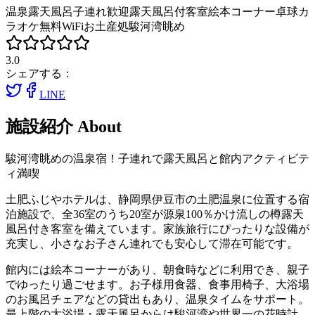
温泉
露天風呂
子連れ歓迎
露天風呂付客室
絵本コーナー
卓球
カ
ラオケ
無料WiFi
お土産処
駿河湾眺め
3.0
シェアする：
LINE
施設紹介
About
駿河湾眺めの温泉宿！子連れで露天風呂と館内アクティビテ
ィ満喫
土肥ふじやホテルは、静岡県伊豆市の土肥温泉に位置する宿
泊施設で、全36室のうち20室が源泉100％かけ流しの樽露天
風呂付き客室を備えています。家族旅行にぴったりな設備が
充実し、小さなお子さん連れでも安心して滞在可能です。
館内には絵本コーナーがあり、朝食時などに利用でき、親子
でゆったり過ごせます。お子様用食器、食事用椅子、大浴場
のお風呂チェアなどの貸出もあり、温泉タイムをサポート。
最上階の大浴場・露天風呂からは駿河湾や世界一の花時計、