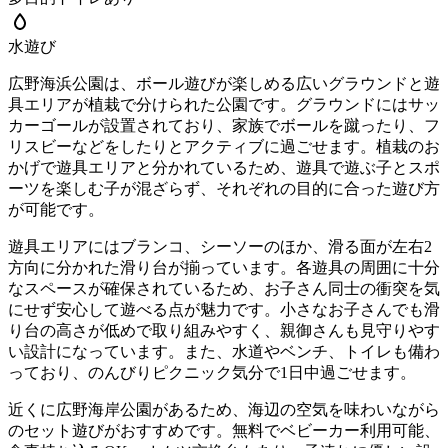
水遊び
広野海浜公園は、ボール遊びが楽しめる広いグラウンドと遊
具エリアが植栽で分けられた公園です。グラウンドにはサッ
カーゴールが設置されており、家族でボールを蹴ったり、フ
リスビーなどをしたりとアクティブに過ごせます。植栽のお
かげで遊具エリアと分かれているため、遊具で遊ぶ子とスポ
ーツを楽しむ子が混ざらず、それぞれの目的に合った遊び方
が可能です。
遊具エリアにはブランコ、シーソーのほか、滑る面が左右2
方向に分かれた滑り台が揃っています。各遊具の周囲に十分
なスペースが確保されているため、お子さん同士の衝突を気
にせず安心して遊べる点が魅力です。小さなお子さんでも滑
り台の高さが低めで取り組みやすく、親御さんも見守りやす
い設計になっています。また、水道やベンチ、トイレも備わ
っており、のんびりピクニック気分で1日中過ごせます。
近くに広野海岸公園があるため、海辺の空気を味わいながら
のセット遊びがおすすめです。無料でベビーカー利用可能、