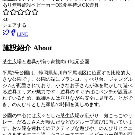
あり
無料施設
ベビーカーOK
食事持込OK
遊具
3.0
シェアする：
LINE
施設紹介
About
芝生広場と遊具が揃う家族向け地元公園
平尾3号公園は、静岡県菊川市平尾地区に位置する比較的大
きな公園です。公園の端にブランコ、すべり台、ジャングル
ジムが配置されており、小さなお子さんが体を動かして遊べ
る遊具エリアが魅力です。遊具のすぐそばにベンチが設置さ
れているため、親御さんは座りながら安全に見守ることがで
き、のんびりとした家族の時間を楽しめます。
公園の中心には広々とした芝生広場が広がり、鬼ごっこやリ
レー、だるまさんが転んだなどのグループ遊びに向いていま
す。お友達を連れてのアクティブな遊びや、のんびりピクニ
ックをするのにも適したスペースです。ベビーカー利用が可