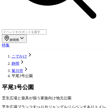
静岡県
特集
こでかけ
静岡
菊川市
平尾3号公園
平尾3号公園
芝生広場と遊具が揃う家族向け地元公園
芝生広場
ブランコ
すべり台
ジャングルジム
ベンチあり
トイレ