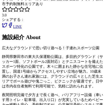
市
予約制
無料エリアあり
3.0
シェアする：
LINE
施設紹介
About
広大なグラウンドで思い切り遊べる！子連れスポーツ公園
静岡県磐田市の東大久保運動公園は、多目的グラウンド（サ
ッカー1面、ソフトボール2面対応）とテニスコートを備えた
スポーツ特化の公園です。木々に囲まれた静かな住宅地に位
置し、国道1号線からアクセスしやすい立地が魅力。10歳未
満のお子さん連れ家族には、グラウンドの広々とした芝生エ
リアでボール遊びや鬼ごっこ、ピクニックが最適です。日中
は市内在住者無料で利用可能で、気軽に訪れられます。
夜間照明完備で夕方まで長く遊べ、バリアフリー設備（車い
す用トイレ・駐車場、出入り口）が充実しているためベビー
カー移動も安心。予約制ですが、公共施設予約システムで事