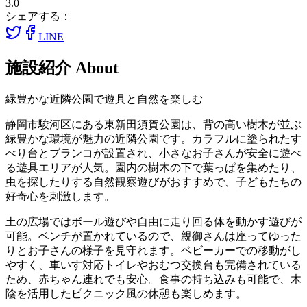
3.0
シェアする：
LINE
施設紹介
About
緑豊かな近隣公園で遊具と自然を楽しむ
静岡市駿河区にある東新田須賀公園は、背の高い樹木が並ぶ
緑豊かな環境が魅力の近隣公園です。カラフルに塗られたす
べり台とブランコが設置され、小さなお子さんが安全に遊べ
る遊具エリアが人気。園内の樹木の下で葉っぱを集めたり、
虫を探したりする自然観察遊びがおすすめで、子どもたちの
好奇心を刺激します。
土の広場ではボール遊びや自由に走り回る体を動かす遊びが
可能。ベンチが置かれているので、親御さんは座ってゆった
りとお子さんの様子を見守れます。ベビーカーでの移動がし
やすく、車いす対応トイレやおむつ交換台も完備されている
ため、赤ちゃん連れでも安心。食事の持ち込みも可能で、木
陰を活用したピクニック風の休憩も楽しめます。