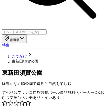
静岡県
特集
こでかけ
東新田須賀公園
東新田須賀公園
緑豊かな近隣公園で遊具と自然を楽しむ
すべり台
ブランコ
自然観察
ボール遊び
無料
ベビーカーOK
お
むつ交換台
ベンチあり
トイレあり