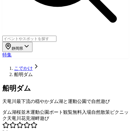
静岡県
特集
こでかけ
船明ダム
船明ダム
天竜川最下流の穏やかダム湖と運動公園で自然遊び
ダム湖
桜並木
運動公園
ボート観覧
無料入場
自然散策
ピクニッ
ク
天竜川
花見
湖畔遊び