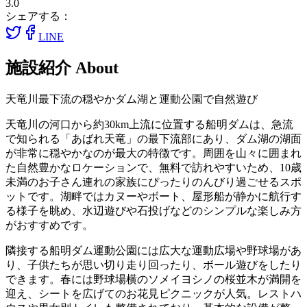
3.0
シェアする：
LINE
施設紹介
About
天竜川最下流の穏やかダム湖と運動公園で自然遊び
天竜川の河口から約30km上流に位置する船明ダムは、急流
で知られる「あばれ天竜」の最下流部にあり、ダム湖の湖面
が非常に穏やかなのが最大の特徴です。周囲を山々に囲まれ
た自然豊かなロケーションで、無料で訪れやすいため、10歳
未満のお子さん連れの家族にぴったりのんびり過ごせるスポ
ットです。湖畔ではカヌーやボート、屋形船が静かに航行す
る様子を眺め、水辺遊びや石投げなどのシンプルな楽しみ方
がおすすめです。
隣接する船明ダム運動公園には広大な運動広場や野球場があ
り、子供たちが思い切り走り回ったり、ボール遊びをしたり
できます。春には野球場横のソメイヨシノの桜並木が満開を
迎え、シートを広げてのお花見ピクニックが人気。レストハ